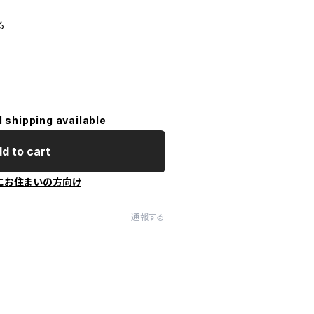
る
l shipping available
d to cart
にお住まいの方向け
通報する