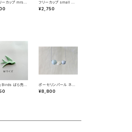
ーカップ mrs /
フリーカップ small ラ
イトピンク
00
¥2,750
ng Birds ばら売り
ポーセリンパール ネッ
ズ
クレス
50
¥8,800