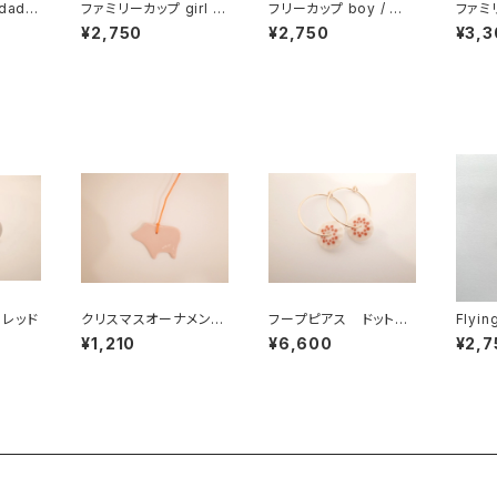
ファミリーカップ girl /
フリーカップ boy / 男
ファミリ
女の子
の子
ミセス
¥2,750
¥2,750
¥3,3
レッド
クリスマスオーナメン
フープピアス ドット
Flyi
ト ブタ
レッド
Mサイ
¥1,210
¥6,600
¥2,7