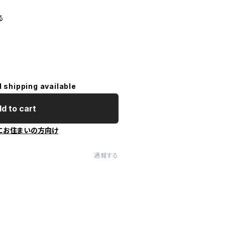
る
l shipping available
d to cart
にお住まいの方向け
通報する