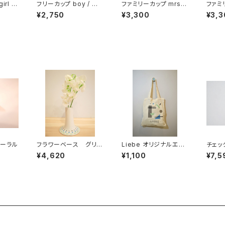
rl /
フリーカップ boy / 男
ファミリーカップ mrs /
ファミリ
の子
ミセス
ミスタ
¥2,750
¥3,300
¥3,3
ーラル
フラワーベース グリー
Liebe オリジナルエコ
チェッ
ン
バッグ
ダー+
¥4,620
¥1,100
¥7,5