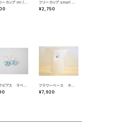
ーカップ mr /
フリーカップ small ラ
ー
イトピンク
00
¥2,750
クピアス ラベン
フラワーベース ホワ
ブルー
イト＋ブルードット
90
¥7,920