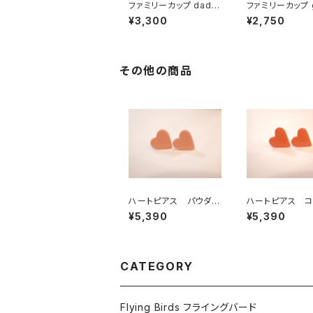
ファミリーカップ dad /
ファミリーカップ gi
おとうさん
女の子
¥3,300
¥2,750
その他の商品
ハートピアス パウダー
ハートピアス コ
ピンク
¥5,390
¥5,390
CATEGORY
Flying Birds フライングバード