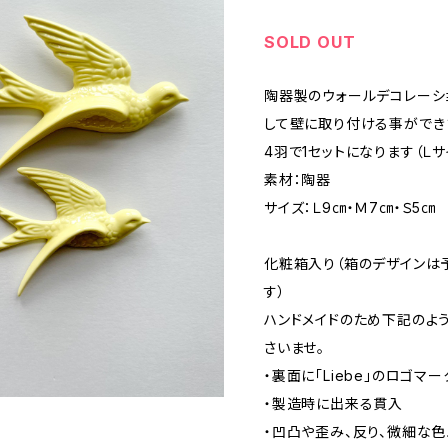
SOLD OUT
陶器製のウォールデコレーシ
して壁に取り付ける事ができ
4羽で1セットになります（Ｌサ
素材：陶器
サイズ：Ｌ9㎝・Ｍ7㎝・Ｓ5㎝
化粧箱入り（箱のデザインは
す）
ハンドメイドのため下記のよ
さいませ。
・裏面に「Liebe」のロゴ
・製造時に出来る貫入
・凹凸や歪み、反り、微細な